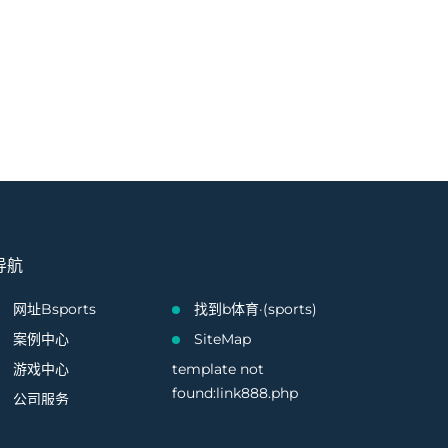
导航
网址Bsports
找到b体育·(sports)
案例中心
SiteMap
游戏中心
template not
found:link888.php
公司服务