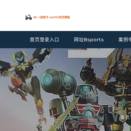
首页登录入口
网址Bsports
案例
首页