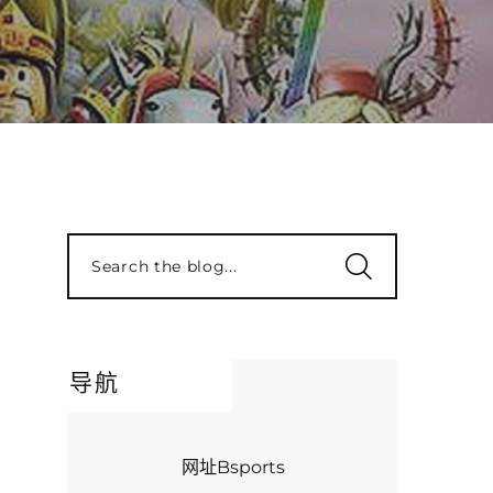
Search the blog...
导航
网址Bsports