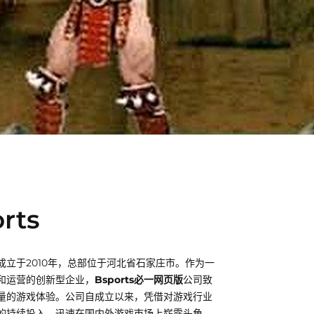
rts
成立于2010年，总部位于河北省石家庄市。作为一
和运营的创新型企业，
Bsports必一网页版
公司致
量的游戏体验。公司自成立以来，凭借对游戏行业
的持续投入，迅速在国内外游戏市场上崭露头角，