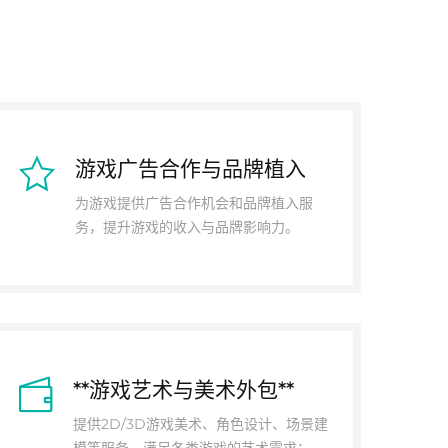
游戏广告合作与品牌植入
为游戏提供广告合作机会和品牌植入服
务，提升游戏的收入与品牌影响力。
**游戏艺术与美术外包**
提供2D/3D游戏美术、角色设计、场景建
模等服务，满足各类游戏的艺术需求；