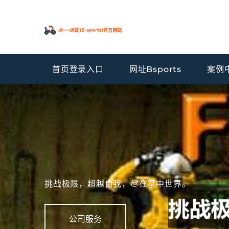
首页登录入口
网址Bsports
案例
挑战极限，超越自我，尽在掌中世界。
公司服务