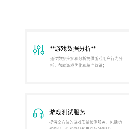
**游戏数据分析**
通过数据挖掘和分析提供游戏用户行为分
析，帮助游戏优化和精准营销；
游戏测试服务
提供全方位的游戏质量检测服务，包括功
能测试、性能测试和用户体验测试；