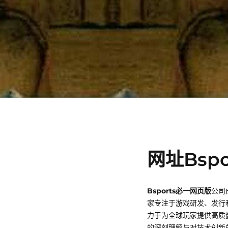
网址Bspo
Bsports必一网页版
公司
家专注于游戏研发、发行
力于为全球玩家提供高质
的深刻理解与对技术创新