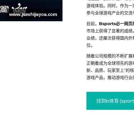
游戏体验。同时，作为一
参与全球游戏产业的交流
目前，
Bsports必一网页
市场上获得了显著的成绩
业绩，还屡次获得国内外
位。
随着公司规模的不断扩展
正朝着成为全球领先的游
新、品质、玩家至上”的
游戏产品，推动游戏行业
找到b体育·(sport