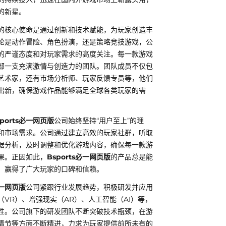
的新星。
的核心使命是通过创新和技术赋能，为玩家创造丰
论是动作冒险、角色扮演，还是策略竞技游戏，公
的严谨态度和对玩家需求的高度关注。每一款游戏
部一支充满激情与创造力的团队。团队成员不仅包
艺术家，还有市场分析师、玩家反馈专员等，他们
出新，确保游戏作品能够满足全球各类玩家的需
sports必一网页版
公司始终坚持“用户至上”的理
和市场需求。公司通过建立高效的玩家社群，听取
据分析，及时调整和优化游戏内容，确保每一款游
果。正因如此，
Bsports必一网页版
的产品总是能
，赢得了广大玩家的口碑和信赖。
必一网页版
公司紧跟行业发展趋势，积极研发并应用
VR）、增强现实（AR）、人工智能（AI）等，
性。公司旗下的研发团队不断突破技术瓶颈，在游
情节等方面不断精进，力求为玩家提供前所未有的