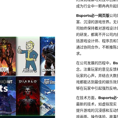
成为行业中一颗冉冉升起
Bsports必一网页版
公司
富、沉浸的游戏世界。无
司始终保持着对游戏设计
的研发，都离不开公司内
括游戏设计师、程序员和
通过协同合作，不断推陈
求。
在公司发展的历程中，
B
念，注重玩家的意见反馈
玩家的心声，并结合大数
戏都能达到最佳的娱乐效
够在玩家中引起强烈反响
在技术方面，
Bsports
最新的技术，如虚拟现实（
提升游戏的沉浸感和互动
戏画面、操作体验、故事