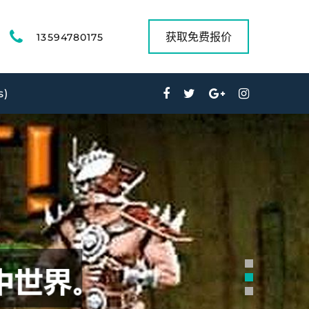
获取免费报价
13594780175
s)