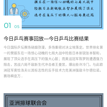
01
05
今日乒乓赛事回放—今日乒乓比赛结果
今日国际乒坛赛场硝烟弥漫，多场重磅对决尘埃落定。世界排名第
一的樊振东在一场惊心动魄的七局大战中险胜日本新锐张本智和，
展现了顶尖选手在高压下的强大心脏；而奥运冠军陈梦则遭遇强力
阻击，苦战六局不敌新生代冲击者王曼昱，爆出些许冷门。与此欧
洲冠军奥恰洛夫以其标志性的反手技术力克美洲强敌卡尔德拉诺。
赛场瞬息万...