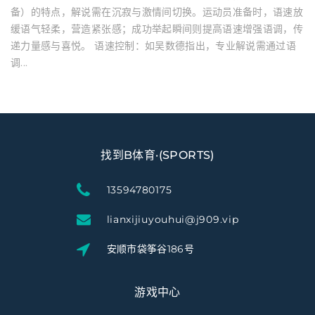
备）的特点，解说需在沉寂与激情间切换。运动员准备时，语速放
缓语气轻柔，营造紧张感；成功举起瞬间则提高语速增强语调，传
递力量感与喜悦。 语速控制：如吴数德指出，专业解说需通过语
调...
找到B体育·(SPORTS)
13594780175
lianxijiuyouhui@j909.vip
安顺市袋筝谷186号
游戏中心