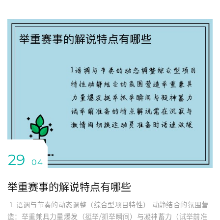
29
04
举重赛事的解说特点有哪些
️ 1. 语调与节奏的动态调整（综合型项目特性） 动静结合的氛围营
造：举重兼具力量爆发（挺举/抓举瞬间）与凝神蓄力（试举前准