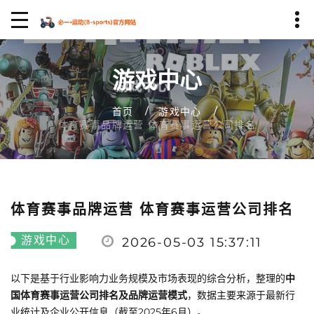
游戏中心
首页
游戏中心
体育赛事品牌运营 体育赛事运营公司排名
体育赛事品牌运营 体育赛事运营公司排名
游戏中心
2026-05-03 15:37:11
以下是基于行业影响力业务规模及市场表现的综合分析，整理的
中
国体育赛事运营公司排名及品牌运营模式
，数据主要来源于最新行
业统计及企业公开信息（截至2025年6月）。