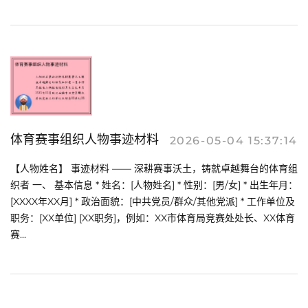
体育赛事组织人物事迹材料
2026-05-04 15:37:14
【人物姓名】 事迹材料 —— 深耕赛事沃土，铸就卓越舞台的体育组
织者 一、 基本信息 * 姓名：[人物姓名] * 性别：[男/女] * 出生年月：
[XXXX年XX月] * 政治面貌：[中共党员/群众/其他党派] * 工作单位及
职务：[XX单位] [XX职务]，例如：XX市体育局竞赛处处长、XX体育
赛...