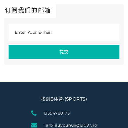
订阅我们的邮箱!
Enter Your E-mail
提交
找到B体育·(SPORTS)
13594780175
lianxijiuyouhui@j909.vip