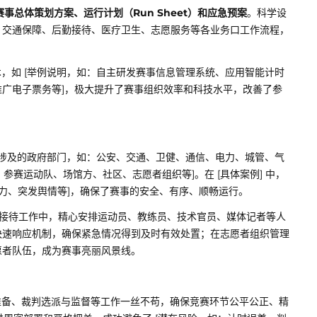
赛事总体策划方案、运行计划（Run Sheet）和应急预案
。科学设
、交通保障、后勤接待、医疗卫生、志愿服务等各业务口工作流程，
，如 [举例说明，如：自主研发赛事信息管理系统、应用智能计时
广电子票务等]，极大提升了赛事组织效率和科技水平，改善了参
体涉及的政府部门，如：公安、交通、卫健、通信、电力、城管、气
、参赛运动队、场馆方、社区、志愿者组织等]。在 [具体案例] 中，
压力、突发舆情等]，确保了赛事的安全、有序、顺畅运行。
在接待工作中，精心安排运动员、教练员、技术官员、媒体记者等人
快速响应机制，确保紧急情况得到及时有效处置；在志愿者组织管理
愿者队伍，成为赛事亮丽风景线。
备、裁判选派与监督等工作一丝不苟，确保竞赛环节公平公正、精