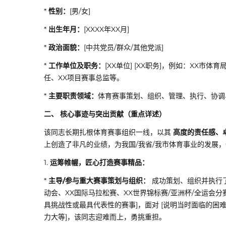
*
性别：
[男/女]
*
出生年月：
[XXXX年XX月]
*
政治面貌：
[中共党员/群众/其他党派]
*
工作单位及职务：
[XX单位] [XX职务]，例如：XX
任、XX项目赛事总监等。
*
主要职责领域：
体育赛事策划、组织、管理、执行、协调
二、 核心事迹与突出贡献（重点详述）
该同志长期扎根体育赛事组织一线，以其
高度的责任感、
上创造了非凡的业绩，为我国/我省/我市体育事业的发展
1.
运筹帷幄，匠心打造赛事精品：
*
主导/参与重大赛事策划与组织：
成功策划、组织并执行了
动会、XX国际马拉松赛、XX世界锦标赛/亚洲杯/全运会分
具挑战性或最具代表性的赛事]，面对 [说明当时面临的
力大等]，该同志迎难而上，勇挑重担。