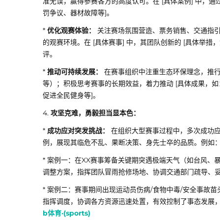
准无误，赢得参赛各方的高度认可。在 [具体案例] 中，
罚争议、器材故障等]。
*
优化观赛体验：
关注赛场氛围营造、票务销售、交通指引
的观赛环境。在 [具体赛事] 中，其团队创新的 [具体举
评。
*
推动可持续发展：
在赛事组织中注重生态环保理念，推行
等）；积极思考赛事的长期效益，着力推动 [具体成果，
促进全民健身等]。
4.
攻坚克难，勇毅担当显本色：
*
成功应对突发挑战：
在组织大型赛事过程中，多次成功应
例，展现其临危不乱、果断决策、身先士卒的品质。例如
* 案例一：在XX赛事筹备关键期突遇极端天气（如台风
调整方案，指挥团队冒雨抢修场地、协调交通部门疏导、妥
* 案例二：赛事期间出现运动员伤病/食物中毒/安全事故
指挥调度，协调各方资源迅速处置，有效控制了事态发展
b体育·(sports)