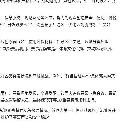
通过周密部署和严格把关，成功避免了 [潜在风险，如：计时误差、判
、信息服务、现场互动等环节，努力为观众创造安全、便捷、愉悦
措，如：开发观赛APP、设置亲子互动区、优化入场流线等] 广受好
绿色办赛（如：使用环保材料、倡导公共交通、垃圾分类处理
如：场馆赛后利用、赛事品牌塑造、体育文化传播、拉动区域经济、
对各类突发状况和严峻挑战。例如：[详细描述1-2个具体感人的案
：
、暴雨），导致场地受损、交通受阻。该同志连夜召集应急会议，果断
善安置滞留人员，最终保障开幕式/重要赛事顺利进行。
苗头/网络舆情危机等紧急情况，该同志第一时间赶赴现场，沉着冷静
，维护了赛事声誉和安全稳定。