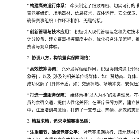
*
构建高效运行体系：
牵头制定了细致周密、切实可行的
置竞赛组织、场地器材、信息技术、媒体运行、安全保卫
确保赛事组织工作环环相扣、无缝衔接。
*
创新管理与技术应用：
积极引入现代管理理念和先进技术
计分设备、建立赛事指挥调度中心、优化报名注册流程、推
赛者与观众体验。
2.
协调八方，构筑坚实保障网络：
*
高效统筹协调：
充分发挥枢纽作用，积极协调沟通 [具
象等] ，以及 [涉及的相关单位或群体，如：赞助商、媒体
成功化解了 [具体矛盾，如：交通拥堵、场地冲突、安保
*
打造一流服务保障：
始终秉持“以人为本”的服务理念。
员的食宿交通，提供人性化关怀；在医疗保障方面，建立
中，注重培训与激励，打造了一支专业、热情、高效的志
3.
精益求精，追求卓越赛事品质：
*
注重细节，确保竞赛公平：
对竞赛规则执行、场地器材准