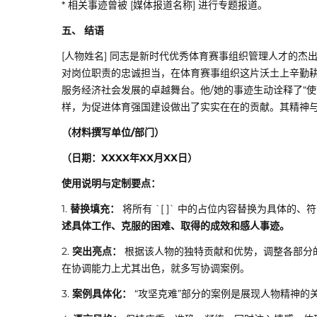
* 相关事迹曾被 [媒体报道名称] 进行专题报道。
五、 结语
[人物姓名] 同志是新时代优秀体育赛事组织管理人才的杰
对岗位职责的忠诚担当，在体育赛事组织这片沃土上辛勤
服务经济社会发展的卓越舞台。他/她的事迹生动诠释了“
样，为促进体育强国建设做出了实实在在的贡献。其精神
（材料撰写单位/部门）
（日期：XXXX年XX月XX日）
使用说明与定制要点：
1.
替换填充：
将所有 `[ ]` 中的占位内容替换为具体的
述具体工作、克服的困难、取得的成效和感人事迹。
2.
突出亮点：
根据该人物的独特贡献和优势，调整各部分
在协调能力上尤其出色，就多写协调案例。
3.
案例具体化：
“攻坚克难”部分的案例是展现人物精神的